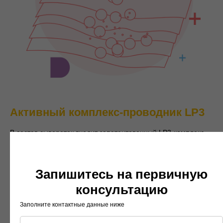
Активный комплекc-проводник LP3
В состав сывороток входит запатентованный LP3-комплекс,
схожий по строению с липидными пластами рогового слоя
кожи. Такой «проводник» обеспечивает беспрепятственное
проникновение через липидный барьер кожи.
Запишитесь на первичную
консультацию
Заполните контактные данные ниже